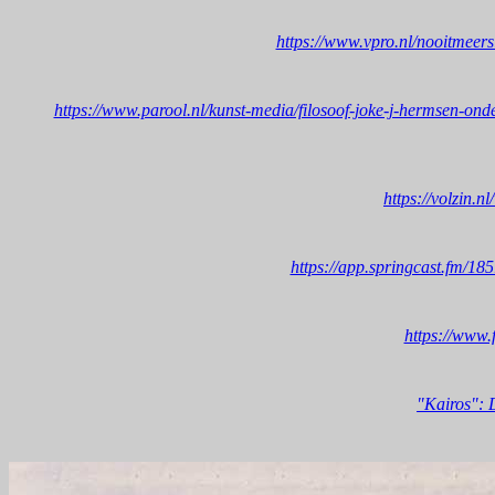
https://www.vpro.nl/nooitme
https://www.parool.nl/kunst-media/filosoof-joke-j-hermsen-on
https://volzin.
https://app.springcast.fm/1
https://www.
"Kairos": D